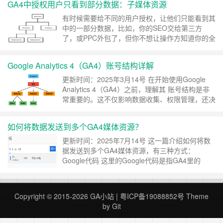
GA4中授权用户只看到部分数据：子媒体资源
（Organization）」或子账号： GA4 UI Bug/缓存
问题（偶发） 解决方案 确认……
继续阅读 »
有时候需要给不同的用户授权，让他们只能看到其
中的一部分数据，比如，你的SEO交给第三方
了，或PPC外包了，但你不想让操作方知道你的全
部数据，只想让操作方看到与之相关的数据，这个
需要怎么做呢？ GA4：子媒体资源 Google
Google Analytics 4（GA4）账号结构详解
Analytics 4（GA4）中可以通过子媒体资源
（Subproperty）实现，子媒体资源是其他媒体资
更新时间：2025年3月14号 在开始使用Google
源的数据子集，通过事件过滤将……
继续阅读 »
Analytics 4（GA4）之前，理解其 账号结构是非
常重要的。这不仅影响数据收集、权限管理，还决
定了报告和分析的逻辑。本文将从层级、权限、数
据流和设置四个方面详细解GA4的账号结构 GA4
如何将数据发送到多个GA4媒体资源？
账号结构的三层级 GA4的账号结构是：账号——
媒体资源——数据流的的三层模型，如下： 账号
更新时间：2025年7月14号 这一篇介绍如何将数
（Account……
继续阅读 »
据发送到多个GA4媒体资源，有三种方式：
Google代码 这里的Google代码是指GA4里的
Google代码，在GA4中点击「管理」——「媒体
资源设置」——「数据收集与修改」——「数据
流」： 然后打开对应的数据流详情，点击Google
Copyright © 2015-2026 GA小站 |
粤ICP备19088852号
Theme
代码里「配置代码设置」——「管理」——「管理
by Git
Google代码」——「添加……
继续阅读 »