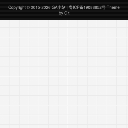
——「媒体资源设置」——「数据收集和修改」
Copyright © 2015-2026 GA小站 |
粤ICP备19088852号
Theme
——「数据流」，选择要排除內部流量的数据
by Git
流： &n……
继续阅读 »