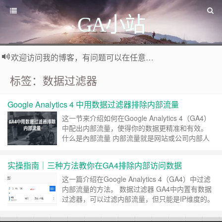
GA小站
欢迎访问我的博客，有问题可以在任意文章底部留言评论
标签：数据过滤器
Google Analytics 4 中用数据过滤器排除内部流量
这一节来介绍如何在Google Analytics 4（GA4）
中配出内部流量，使得你的数据更精准和有效。
什么是內部流量 内部流量就是网站或公司内部人
员访问所产生的流量。 如你在公司通过公司网络
访问，通常公司的IP是固定，那么就可以通过IP将
实操指南｜三种方法教你在GA4排除内部访问数据
这部分内部流量排除掉。 如果你是通过手机方你
问，由于手机的IP是动态，这个就比较难排除，但
这一篇介绍在Google Analytics 4（GA4）中过滤
如果你每次访问的时候是通过……
继续阅读 »
内部流量的方法。 数据过滤器 GA4中内置有数据
过滤器，可以过滤内部流量，但只能是IP维度的。
设置过程可以分为两步 设置内部过滤规则 步骤
一：选择数据流 在GA4里，点击左下角「管理」