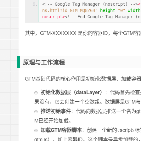
<!-- Google Tag Manager (noscript) -->
<
ns.html?id=GTM-MQ8Z6H"
height
=
"0"
width
noscript>
<!-- End Google Tag Manager (n
其中，GTM-XXXXXXX 是你的容器ID，每个GTM
原理与工作流程
GTM基础代码的核心作用是初始化数据层、加载容
初始化数据层（dataLayer）
：
代码首先检查是
果没有，它会创建一个空数组。数据层是GTM
推送初始事件
：
代码向数据层推送一个名为gtm
M已经开始加载。
加载GTM容器脚本
：
创建一个新的<script>标
gtm.js），加上容器ID。这个脚本是异步加