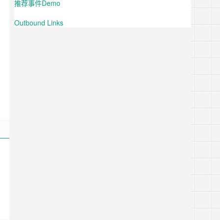
推荐事件Demo
Outbound Links