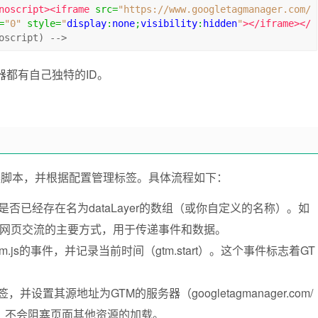
noscript><iframe
src
=
"https://www.googletagmanager.com/
=
"0"
style
=
"
display
:
none
;
visibility
:
hidden
"
></iframe></
oscript) -->
容器都有自己独特的ID。
器脚本，并根据配置管理标签。具体流程如下：
否已经存在名为dataLayer的数组（或你自定义的名称）。如
与网页交流的主要方式，用于传递事件和数据。
.js的事件，并记录当前时间（gtm.start）。这个事件标志着GT
签，并设置其源地址为GTM的服务器（googletagmanager.com/
载的，不会阻塞页面其他资源的加载。