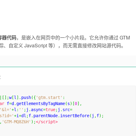
容器代码
，是嵌入在网页中的一个小片段。它允许你通过 GTM
告跟踪、自定义 JavaScript 等），而无需直接修改网站源代码。
：
|[];
w
[
l
].
push
({
'gtm.start'
:
ar
 f
=
d
.
getElementsByTagName
(
s
)[
0
],
'&l='
+
l
:
''
;
j
.
async
=
true
;
j
.
src
=
s?id='
+
i
+
dl
;
f
.
parentNode
.
insertBefore
(
j
,
f
);
,
'GTM-MQ8Z6H'
);
</script>