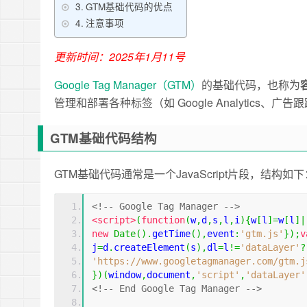
GTM基础代码的优点
注意事项
更新时间：2025年1月11号
Google Tag Manager（GTM）
的基础代码，也称为
管理和部署各种标签（如 Google Analytics、广
GTM基础代码结构
GTM基础代码通常是一个JavaScript片段，结构如下
<!-- Google Tag Manager -->
<script>
(
function
(
w
,
d
,
s
,
l
,
i
){
w
[
l
]=
w
[
l
]|
new
Date
().
getTime
(),
event
:
'gtm.js'
});
v
j
=
d
.
createElement
(
s
),
dl
=
l
!=
'dataLayer'
?
'https://www.googletagmanager.com/gtm.j
})(
window
,
document
,
'script'
,
'dataLayer'
<!-- End Google Tag Manager -->