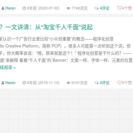
Haran
6年前 (2020-07-30)
7746浏览
4评论
4
个赞
？一文讲清：从“淘宝千人千面”说起
家认识一个广告行业里比较“小众但重要”的概念——程序化创意
atic Creative Platform，简称 PCP）。很多人可能第一次听到这个词，但
子，你大概率会说：“哦，原来就是这个！” 程序化创意是干什么的？——
面”来解释 看看“千人千面”的 Banner：文案一样、字体一样、元素的位置
续阅读 »
Haran
8年前 (2018-11-10)
9101浏览
0评论
5
个赞