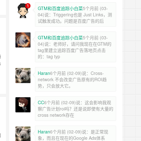
GTM和百度追踪小白菜
5个月前 (03-
04)说：Triggering也是 Just Links，测
试触发成功。问题是百度广告的后
GTM和百度追踪小白菜
5个月前 (03-
04)说：老师好，请问我现在在GTM的
tag里建立追踪百度广告落地页点击
通
的：tag typ
4
Haran
6个月前 (02-09)说：Cross-
network 不会改变广告原有的ROI趋
势，只会放大它。
CC
6个月前 (02-09)说：这会影响我观
察广告计划roi吗？还是说即使有大量的
cross network存在
Haran
6个月前 (02-09)说：是正常现
国
象，而且在现在的Google Ads体系