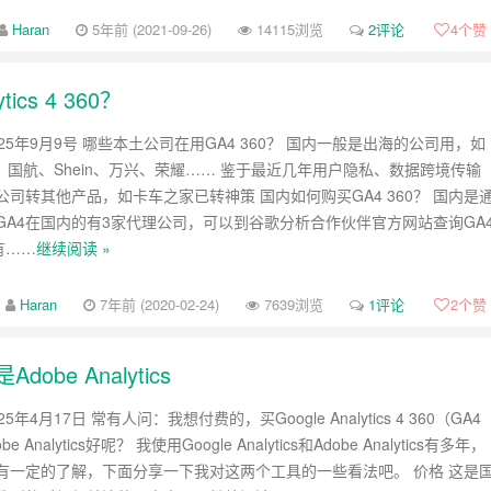
Haran
5年前 (2021-09-26)
14115浏览
2评论
4
个赞
ics 4 360？
25年9月9号 哪些本土公司在用GA4 360？ 国内一般是出海的公司用，如
、国航、Shein、万兴、荣耀…… 鉴于最近几年用户隐私、数据跨境传输
司转其他产品，如卡车之家已转神策 国内如何购买GA4 360？ 国内是
GA4在国内的有3家代理公司，可以到谷歌分析合作伙伴官方网站查询GA
有……
继续阅读 »
Haran
7年前 (2020-02-24)
7639浏览
1评论
2
个赞
是Adobe Analytics
年4月17日 常有人问：我想付费的，买Google Analytics 4 360（GA4
e Analytics好呢？ 我使用Google Analytics和Adobe Analytics有多年，
有一定的了解，下面分享一下我对这两个工具的一些看法吧。 价格 这是