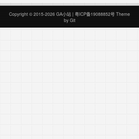
适用于网站优化，主要功能包括： 会话录制：捕
捉用户鼠标移动、点击和滚动，生成回放视频。
Copyright © 2015-2026 GA小站 |
粤ICP备19088852号
Theme
热力图：提供点击、滚动和区域热图……
继续阅读
by Git
»