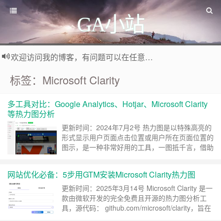
GA小站
欢迎访问我的博客，有问题可以在任意文章底部留言评论
标签：Microsoft Clarity
多工具对比：Google Analytics、Hotjar、Microsoft Clarity
等热力图分析
更新时间：2024年7月2号 热力图是以特殊高亮的
形式显示用户页面点击位置或用户所在页面位置的
图示，是一种非常好用的工具，一图抵千言，借助
热图，可以直观地观察到用户的总体访问情况和点
击偏好。 “热力图”一词最初是由软件设计师
网站优化必备：5步用GTM安装Microsoft Clarity热力图
Cormac Kinney 于 1991 年提出并创造的，最开
始的热力图，是矩形色块加上颜色编码，颗粒感很
更新时间：2025年3月14号 Microsoft Clarity 是一
强。经过多年的演化，现在的热……
继续阅读 »
款由微软开发的完全免费且开源的热力图分析工
具，源代码： github.com/microsoft/clarity，旨在
帮助网站所有者了解用户如何与他们的网站互动，