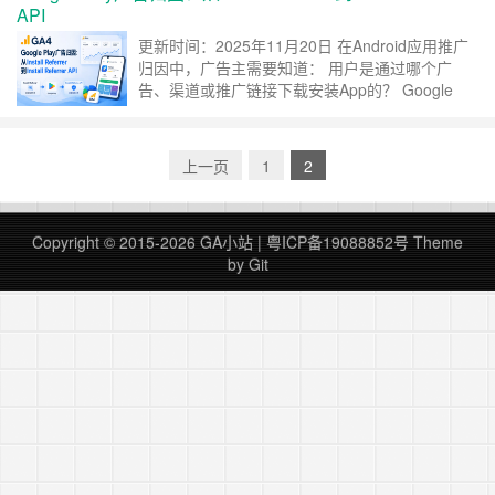
API
同的数据： 广告平台：可获知广告展示和点击情
况，用于优化投放 应用市场：记录……
继续阅读
更新时间：2025年11月20日 在Android应用推广
»
归因中，广告主需要知道： 用户是通过哪个广
告、渠道或推广链接下载安装App的？ Google
Play早期使用Install Referral广播机制传递安装来
源信息，但随着Android安全机制升级，该方案逐
渐被废弃。 从2020年3月开始，Google Play改用
上一页
1
2
Play Install R……
继续阅读 »
Copyright © 2015-2026 GA小站 |
粤ICP备19088852号
Theme
by Git