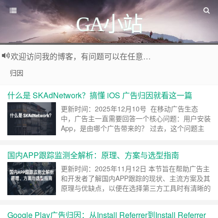
GA小站
欢迎访问我的博客，有问题可以在任意文章底部留言评论
归因
什么是 SKAdNetwork？搞懂 iOS 广告归因就看这一篇
更新时间：2025年12月10号 在移动广告生态
中，广告主一直需要回答一个核心问题：用户安装
App，是由哪个广告带来的？ 过去，这个问题主
要依赖苹果设备提供的广告标识符 IDFA进行追
踪。 但是随着苹果加强用户隐私保护，iOS 14.5
国内APP跟踪监测全解析：原理、方案与选型指南
引入 ATT制后，用户必须主动授权应用访问
IDFA，大量用户选择拒绝授权，传统广告归因方
更新时间：2025年11月12日 本节旨在帮助广告主
式受到巨大影响。 为了解决这……
继续阅读 »
和开发者了解国内APP跟踪的现状、主流方案及其
原理与优缺点，以便在选择第三方工具时有清晰的
参考。 国内APP跟踪现状 广告主通过广告平台投
放广告，吸引用户点击去应用市场下载APP，然后
Google Play广告归因：从Install Referrer到Install Referrer
激活使用。在这个过程中，不同参与者可以获取不