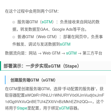
在这个过程中会用到两个GTM：
服务端GTM（
sGTM
）：负责接收来自网站的数
据，转发数据至GA4、Google Ads等平台。
普通GTM（Web GTM）：部署在网页中，负责事
件触发、调试与发送数据到
sGTM
数据流向是：网站 → Web GTM →
sGTM
→ 第三方平台
部署演示：一步步实现sGTM（Stape）
创建服务端GTM（sGTM）
在GTM里创建服务端GTM，选择“手动配置的服务器”，获
取容器配置aWQ9R1RNLU1WNURYV0dXJmVudj0xJmF
1dGg9VkVuQnBETUl4ZXI0VnBzMkhEZlh2QQ==，这个
将用于
Stape
里配置，用于绑定
sGTM
容器。