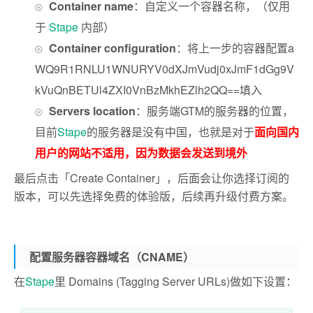
Container name
：自定义一个容器名称，（仅用
于
Stape
内部）
Container configuration
：将上一步的容器配置a
WQ9R1RNLU1WNURYV0dXJmVudj0xJmF1dGg9V
kVuQnBETUl4ZXI0VnBzMkhEZlh2QQ==填入
Servers location
：服务端GTM的服务器的位置，
目前
Stape
的服务器是没有中国，也就是对于
面向国内
用户的网站不适用，因为数据会发送到境外
最后点击「Create Container」，后面会让你选择订阅的
版本，可以先选择免费的体验版，后续再升级付费方案。
配置服务器容器域名（CNAME）
在
Stape
里 Domains (Tagging Server URLs)做如下设置：