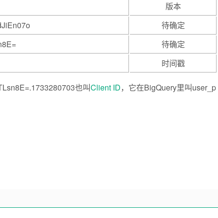
版本
JiEn07o
待确定
n8E=
待确定
时间戳
TLsn8E=.1733280703也叫
Client ID
，它在BigQuery里叫user_p