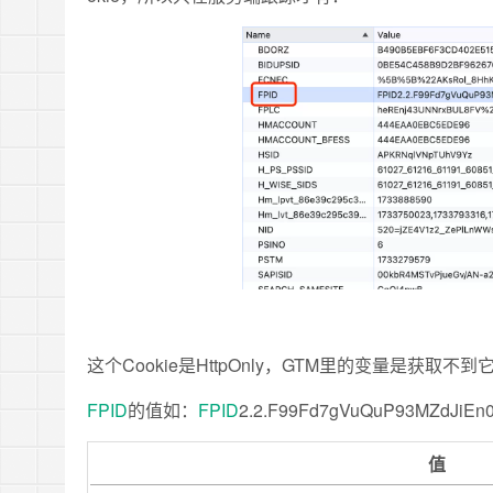
这个Cookie是HttpOnly，GTM里的变量是获取不到
FPID
的值如：
FPID
2.2.F99Fd7gVuQuP93MZdJi
值