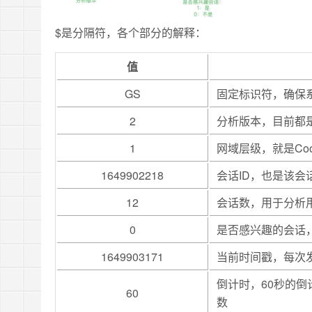
$是分隔符，
各个部分的解释：
值
GS
固定标识符，确保
2
分析版本，目前都
1
网域层级，就是Co
1649902218
会话ID，也是该会
12
会话数，用于分析
0
是否感兴趣的会话
1649903171
当前时间戳，每次
倒计时，60秒的倒计时
60
数