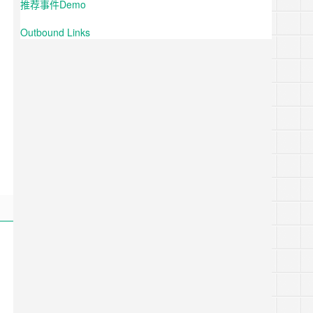
推荐事件Demo
Outbound Links