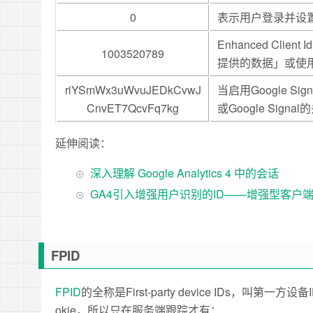
0
表示用户登录并设置
Enhanced Clie
1003520789
提供的数据」
或使
riYSmWx3uWvuJEDkCvwJ
当启用Google Si
CnvET7QcvFq7kg
或Google Signal
延伸阅读：
深入理解 Google Analytics 4 中的会话
GA4引入增强用户识别的ID——增强型客户端
FPID
FPID
的全称是First-party device IDs，叫第一方设备
okie，所以只在服务端跟踪才有：