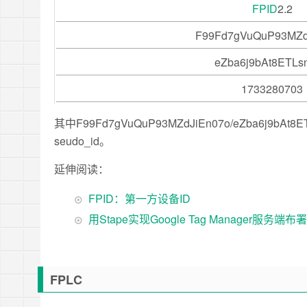
FPID
2.2
F99Fd7gVuQuP93MZd
eZba6j9bAt8ETLs
1733280703
其中F99Fd7gVuQuP93MZdJiEn07o/eZba6j9bAt8E
seudo_id。
延伸阅读：
FPID：第一方设备ID
用Stape实现Google Tag Manager服务端布署
FPLC