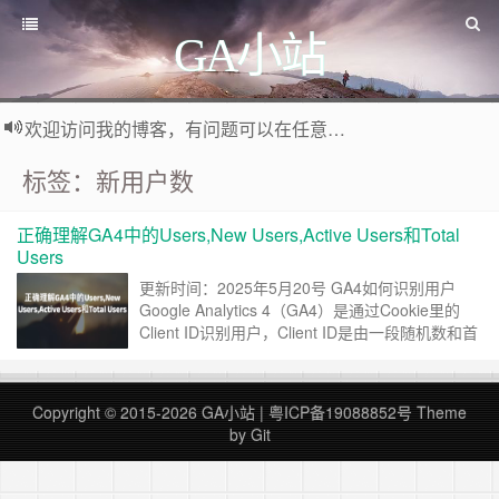
GA小站
欢迎访问我的博客，有问题可以在任意文章底部留言评论
标签：新用户数
正确理解GA4中的Users,New Users,Active Users和Total
Users
更新时间：2025年5月20号 GA4如何识别用户
Google Analytics 4（GA4）是通过Cookie里的
Client ID识别用户，Client ID是由一段随机数和首
次访问的时间戳构成，下面是一个Client ID的例
子：987121999.1637741839 它是存储在Cookie
_ga里，在Cookie里的完整结构如下： 各个部
Copyright © 2015-2026 GA小站 |
粤ICP备19088852号
Theme
分……
继续阅读 »
by Git