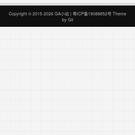
提出假设 AB测试的第一步是分析业务数据，确定
当前最关键的改进点，提出优化改进的假设。 比
Copyright © 2015-2026 GA小站 |
粤ICP备19088852号
Theme
如对于某个着陆页，注册按钮的文案是“注册”，注
by Git
册率现在是5%，觉得文案还有提升空间……
继续
阅读 »