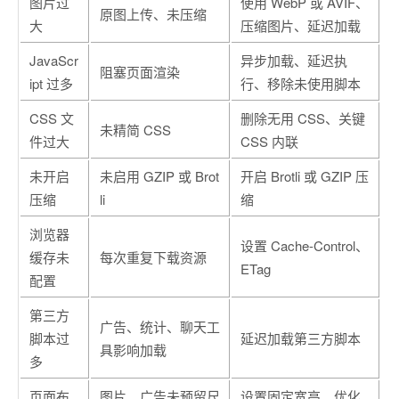
图片过
使用 WebP 或 AVIF、
原图上传、未压缩
大
压缩图片、延迟加载
JavaScr
异步加载、延迟执
阻塞页面渲染
ipt 过多
行、移除未使用脚本
CSS 文
删除无用 CSS、关键
未精简 CSS
件过大
CSS 内联
未开启
未启用 GZIP 或 Brot
开启 Brotli 或 GZIP 压
压缩
li
缩
浏览器
设置 Cache-Control、
缓存未
每次重复下载资源
ETag
配置
第三方
广告、统计、聊天工
脚本过
延迟加载第三方脚本
具影响加载
多
页面布
图片、广告未预留尺
设置固定宽高、优化