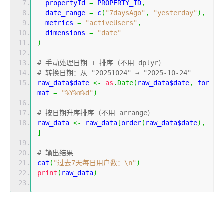
  propertyId 
=
 PROPERTY_ID
,
  date_range 
=
 c
(
"7daysAgo"
,
"yesterday"
),
  metrics 
=
"activeUsers"
,
  dimensions 
=
"date"
)
# 手动处理日期 + 排序（不用 dplyr）
# 转换日期：从 "20251024" → "2025-10-24"
raw_data$date 
<-
as
.
Date
(
raw_data$date
,
 for
mat 
=
"%Y%m%d"
)
# 按日期升序排序（不用 arrange）
raw_data 
<-
 raw_data
[
order
(
raw_data$date
),
]
# 输出结果
cat
(
"过去7天每日用户数：\n"
)
print
(
raw_data
)