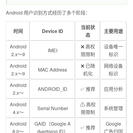
Android 用户识别方式经历了多个阶段：
当前状
时间
Device ID
主要用途
态
Android
❌ 高权
设备唯一
IMEI
2.x～9
限限制
标识
Android
❌ 已随
网络设备
MAC Address
2.x～9
机化
标识
Android
ANDROID_ID
✅ 推荐
应用分析
2.x～
Android
⚠ 高权
Serial Number
系统管理
4.x～
限限制
Android
GAID（Google A
Google
✅ 推荐
8.0～
dvertising ID）
广告归因