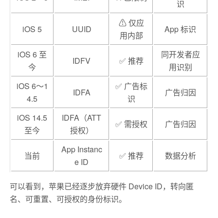
识
⚠ 仅应
iOS 5
UUID
App 标识
用内部
iOS 6 至
同开发者应
IDFV
✅ 推荐
今
用识别
iOS 6～1
✅ 广告标
IDFA
广告归因
4.5
识
iOS 14.5
IDFA（ATT
✅ 需授权
广告归因
至今
授权）
App Instanc
当前
✅ 推荐
数据分析
e ID
可以看到，苹果已经逐步放弃硬件 Device ID，转向匿
名、可重置、可授权的身份标识。