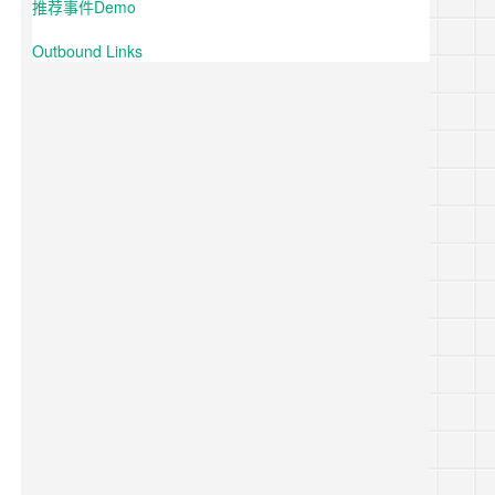
推荐事件Demo
Outbound Links